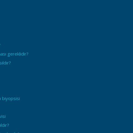
?
ası gereklidir?
ıldır?
 biyopsisi
isi
ldır?