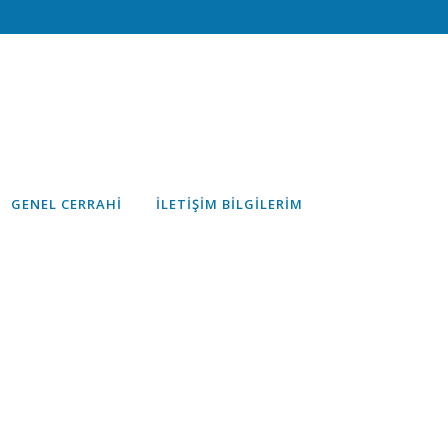
GENEL CERRAHI
İLETIŞIM BILGILERIM