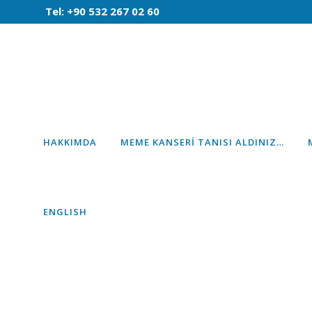
Tel: +90 532 267 02 60
HAKKIMDA
MEME KANSERI TANISI ALDINIZ…
ENGLISH