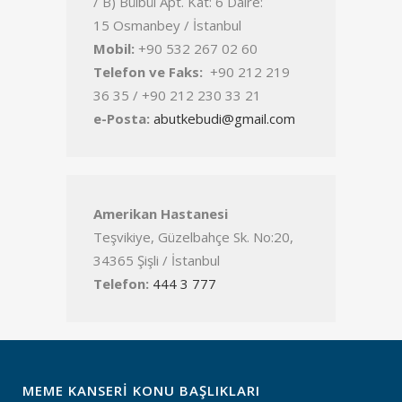
/ B) Bülbül Apt. Kat: 6 Daire:
15 Osmanbey / İstanbul
Mobil:
+90 532 267 02 60
Telefon ve Faks:
+90 212 219
36 35 / +90 212 230 33 21
e-Posta:
abutkebudi@gmail.com
Amerikan Hastanesi
Teşvikiye, Güzelbahçe Sk. No:20,
34365 Şişli / İstanbul
Telefon:
444 3 777
MEME KANSERI KONU BAŞLIKLARI