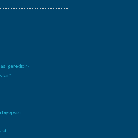
?
ası gereklidir?
ıldır?
 biyopsisi
isi