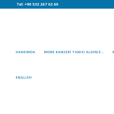
Tel: +90 532 267 02 60
HAKKIMDA
MEME KANSERI TANISI ALDINIZ…
ENGLISH