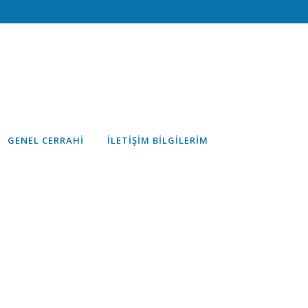
GENEL CERRAHI
İLETIŞIM BILGILERIM